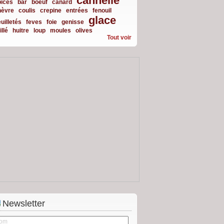
cannelle
pices
bar
boeuf
canard
hèvre
coulis
crepine
entrées
fenouil
glace
uilletés
feves
foie
genisse
illé
huitre
loup
moules
olives
Tout voir
Newsletter