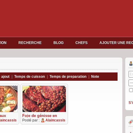
TION
RECHERCHE
BLOG
CHEFS
AJOUTER UNE RE
 ajout
|
Temps de cuisson
|
Temps de preparation
|
Note
S'
 aux
Foie de génisse en
crépine
laincassis
Posté par :
Alaincassis