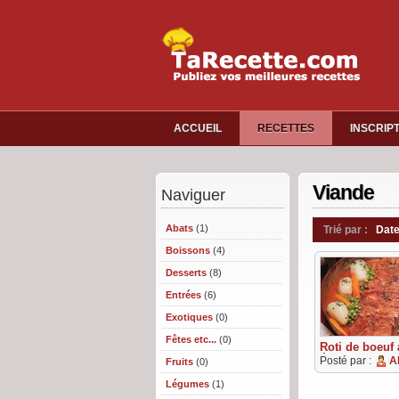
ACCUEIL
RECETTES
INSCRIP
Viande
Naviguer
Abats
(1)
Trié par :
Date
Boissons
(4)
Desserts
(8)
Entrées
(6)
Exotiques
(0)
Fêtes etc...
(0)
Roti de boeuf
épices
Posté par :
A
Fruits
(0)
Légumes
(1)