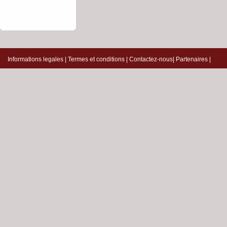
Informations legales
|
Termes et conditions
|
Contactez-nous
|
Partenaires
|