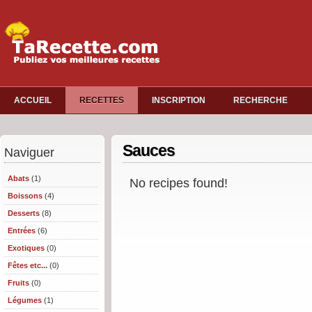
ACCUEIL
RECETTES
INSCRIPTION
RECHERCHE
Sauces
Naviguer
Abats
(1)
No recipes found!
Boissons
(4)
Desserts
(8)
Entrées
(6)
Exotiques
(0)
Fêtes etc...
(0)
Fruits
(0)
Légumes
(1)