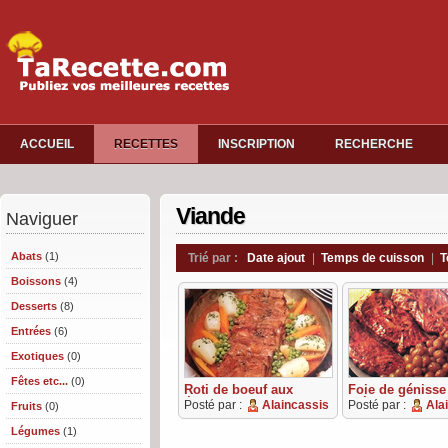
ACCUEIL
RECETTES
INSCRIPTION
RECHERCHE
Viande
Naviguer
Abats
(1)
Trié par :
Date ajout
|
Temps de cuisson
|
T
Boissons
(4)
Desserts
(8)
Entrées
(6)
Exotiques
(0)
Fêtes etc...
(0)
Roti de boeuf aux
Foie de génisse
épices
crépine
Posté par :
Alaincassis
Posté par :
Ala
Fruits
(0)
Légumes
(1)