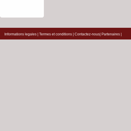
Informations legales
|
Termes et conditions
|
Contactez-nous
|
Partenaires
|