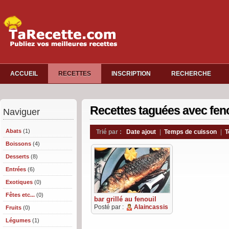
ACCUEIL
RECETTES
INSCRIPTION
RECHERCHE
Recettes taguées avec feno
Naviguer
Abats
(1)
Trié par :
Date ajout
|
Temps de cuisson
|
T
Boissons
(4)
Desserts
(8)
Entrées
(6)
Exotiques
(0)
Fêtes etc...
(0)
bar grillé au fenouil
Posté par :
Alaincassis
Fruits
(0)
Légumes
(1)