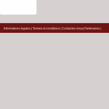
Informations legales
|
Termes et conditions
|
Contactez-nous
|
Partenaires
|