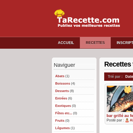
ACCUEIL
RECETTES
INSCRIP
Recettes 
Naviguer
Abats
(1)
Trié par :
Date
Boissons
(4)
Desserts
(8)
Entrées
(6)
Exotiques
(0)
Fêtes etc...
(0)
bar grillé au f
Posté par :
A
Fruits
(0)
Légumes
(1)