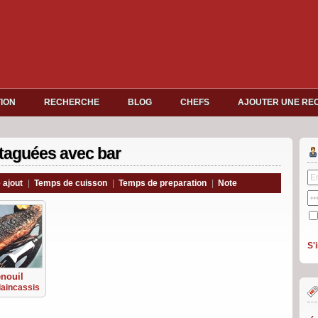
TION
RECHERCHE
BLOG
CHEFS
AJOUTER UNE RE
taguées avec bar
 ajout
|
Temps de cuisson
|
Temps de preparation
|
Note
S'
enouil
laincassis