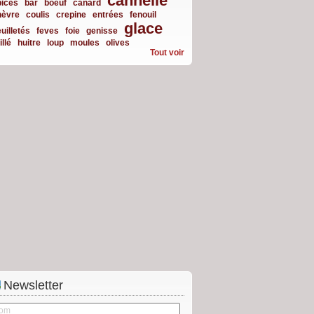
cannelle
pices
bar
boeuf
canard
hèvre
coulis
crepine
entrées
fenouil
glace
uilletés
feves
foie
genisse
illé
huitre
loup
moules
olives
Tout voir
Newsletter