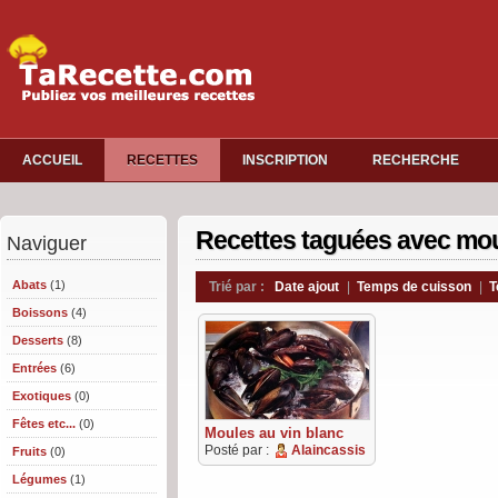
ACCUEIL
RECETTES
INSCRIPTION
RECHERCHE
Recettes taguées avec mo
Naviguer
Abats
(1)
Trié par :
Date ajout
|
Temps de cuisson
|
T
Boissons
(4)
Desserts
(8)
Entrées
(6)
Exotiques
(0)
Fêtes etc...
(0)
Moules au vin blanc
Posté par :
Alaincassis
Fruits
(0)
Légumes
(1)