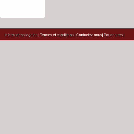
Informations legales
|
Termes et conditions
|
Contactez-nous
|
Partenaires
|